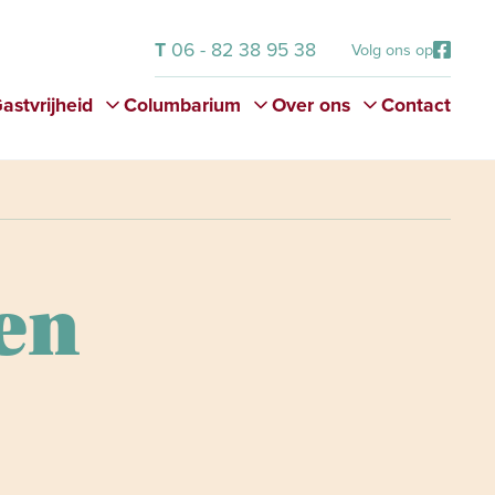
T
06 - 82 38 95 38
Volg ons op
astvrijheid
Columbarium
Over ons
Contact
en