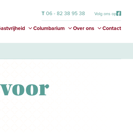
T
06 - 82 38 95 38
Volg ons op
astvrijheid
Columbarium
Over ons
Contact
 voor