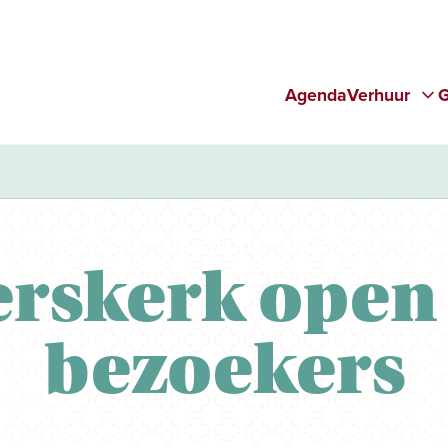
Agenda
Verhuur
G
erskerk open
bezoekers