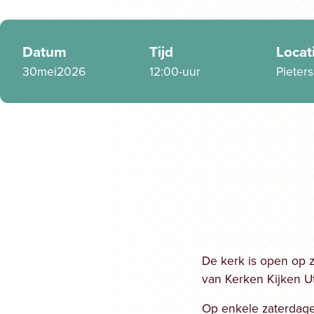
Datum
Tijd
Locat
30
mei
2026
12:00
-
uur
Pieter
De kerk is open op 
van Kerken Kijken Ut
Op enkele zaterdage